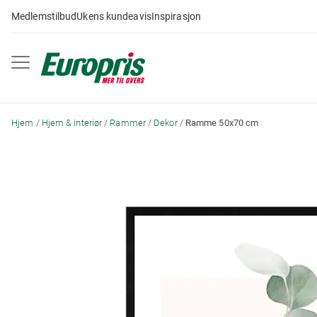
Gå
Medlemstilbud
Ukens kundeavis
Inspirasjon
til
innhold
Hjem
Hjem & interiør
Rammer
Dekor
Ramme 50x70 cm
Skip
to
the
end
of
the
images
gallery