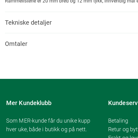
Rammelistene er 20 mm bred og 12 mm tykk, innvendig mål 
Tekniske detaljer
Omtaler
Mer Kundeklubb
Kundeserv
Som MER-kunde får du unike kupp
Betaling
hver uke, både i butikk og på nett.
Retur og byt
Frakt og lev