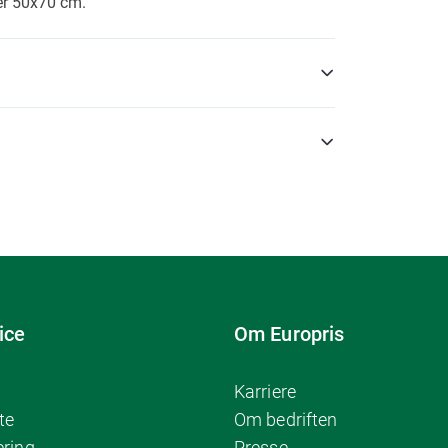
er 50x70 cm.
ice
Om Europris
Karriere
te
Om bedriften
ering
Presse