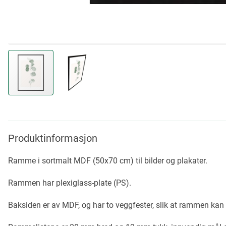
Skip
to
the
beginning
Produktinformasjon
of
the
Ramme i sortmalt MDF (50x70 cm) til bilder og plakater.
images
gallery
Rammen har plexiglass-plate (PS).
Baksiden er av MDF, og har to veggfester, slik at rammen kan 