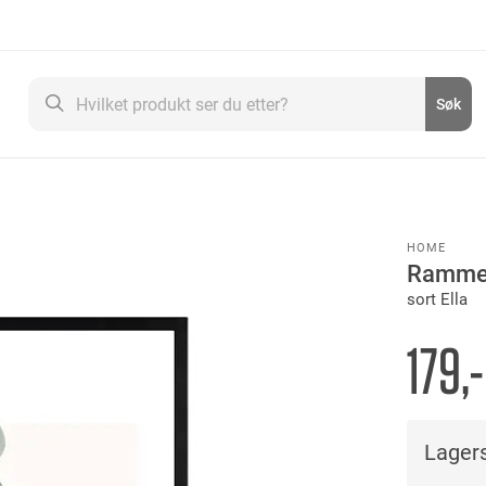
Søk
Søk
HOME
Ramme
sort Ella
179,-
Lagers