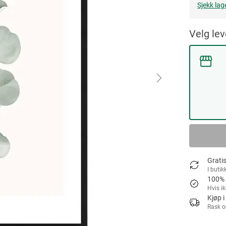
Sjekk lag
Velg le
Gratis
I butik
100% 
Hvis i
Kjøp i
Rask o