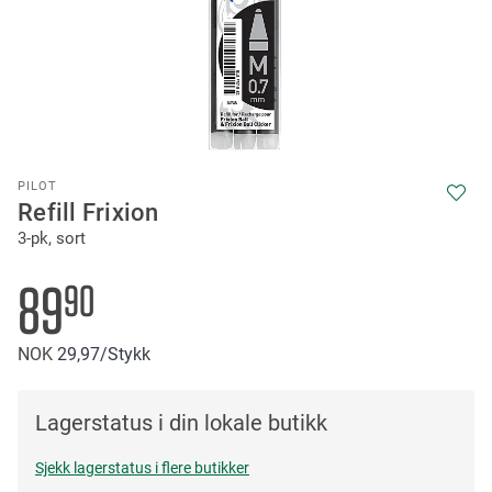
Skip
PILOT
to
Refill Frixion
the
3-pk, sort
beginning
of
the
89
90
images
gallery
NOK
29
97
/Stykk
Lagerstatus i din lokale butikk
Sjekk lagerstatus i flere butikker