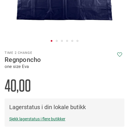
Skip
TIME 2 CHANGE
to
Regnponcho
the
one size Eva
beginning
of
the
40,00
images
gallery
Lagerstatus i din lokale butikk
Sjekk lagerstatus i flere butikker