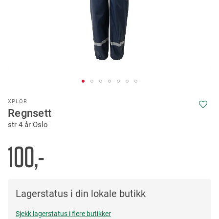
Skip
XPLOR
to
Regnsett
the
str 4 år Oslo
beginning
of
the
100,-
images
gallery
Lagerstatus i din lokale butikk
Sjekk lagerstatus i flere butikker