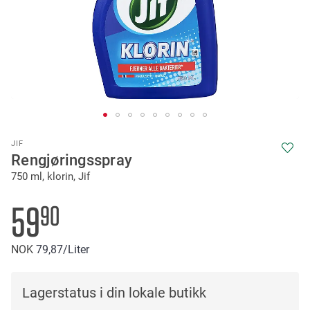
Skip
JIF
to
Rengjøringsspray
the
750 ml, klorin, Jif
beginning
of
the
59
90
images
gallery
NOK
79
87
/Liter
Lagerstatus i din lokale butikk