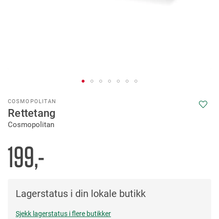
Skip
COSMOPOLITAN
to
Rettetang
the
Cosmopolitan
beginning
of
the
199,-
images
gallery
Lagerstatus i din lokale butikk
Sjekk lagerstatus i flere butikker