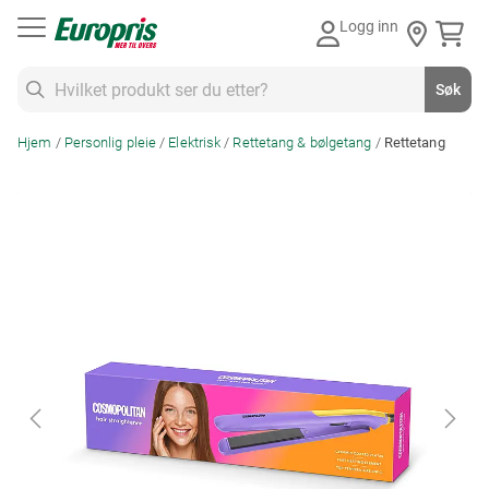
Gå
Logg inn
til
innhold
Søk
Søk
Hjem
Personlig pleie
Elektrisk
Rettetang & bølgetang
Rettetang
Skip
to
the
end
of
the
images
gallery