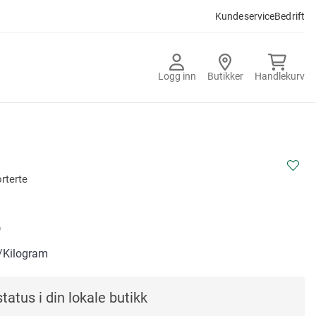
Kundeservice
Bedrift
Logg inn
Butikker
Handlekurv
rterte
-
/Kilogram
tatus i din lokale butikk