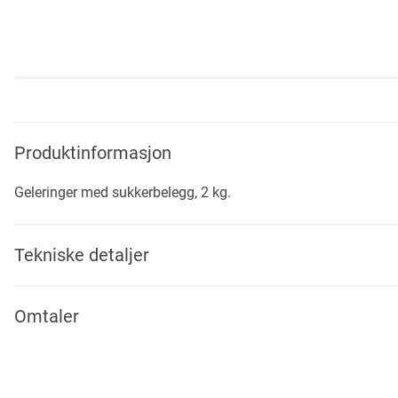
Skip
to
the
beginning
Produktinformasjon
of
the
Geleringer med sukkerbelegg, 2 kg.
images
gallery
Tekniske detaljer
Omtaler