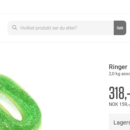
Søk
Søk
Ringer
2,0 kg asso
318,
NOK
159,-
Lagers