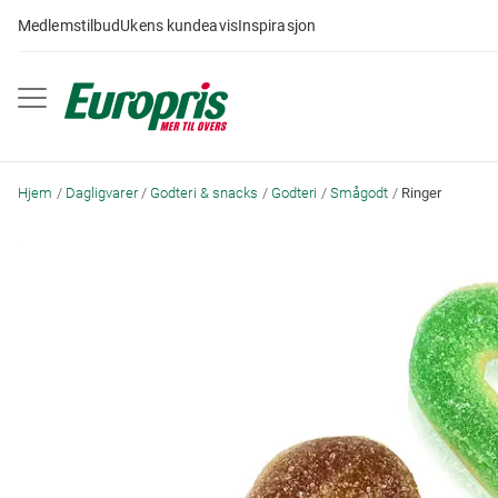
Gå
Medlemstilbud
Ukens kundeavis
Inspirasjon
til
innhold
Hjem
Dagligvarer
Godteri & snacks
Godteri
Smågodt
Ringer
Skip
to
the
end
of
the
images
gallery