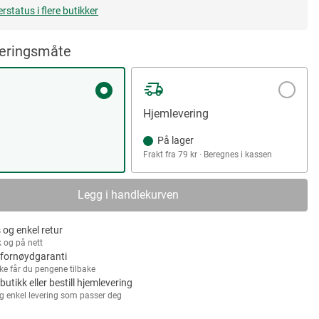
erstatus i flere butikker
veringsmåte
Hjemlevering
På lager
Frakt fra 79 kr · Beregnes i kassen
Legg i handlekurven
 og enkel retur
k og på nett
fornøydgaranti
kke får du pengene tilbake
 butikk eller bestill hjemlevering
g enkel levering som passer deg