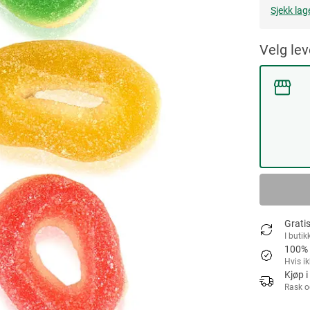
Sjekk lag
Velg le
Gratis
I butik
100% 
Hvis i
Kjøp i
Rask o