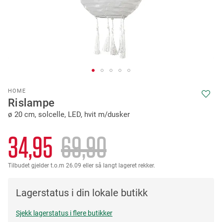
Skip
HOME
to
Rislampe
the
ø 20 cm, solcelle, LED, hvit m/dusker
beginning
of
the
34,95
69,90
images
gallery
Tilbudet gjelder t.o.m 26.09 eller så langt lageret rekker.
Lagerstatus i din lokale butikk
Sjekk lagerstatus i flere butikker