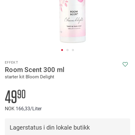
Skip
EFFEKT
to
Room Scent 300 ml
the
starter kit Bloom Delight
beginning
of
the
49
90
images
gallery
NOK
166
33
/Liter
Lagerstatus i din lokale butikk