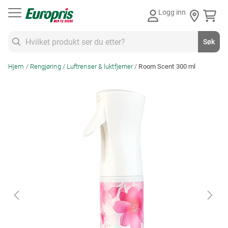
Gå
Logg inn
til
innhold
Søk
Søk
Hjem
Rengjøring
Luftrenser & luktfjerner
Room Scent 300 ml
Skip
to
the
end
of
the
images
gallery