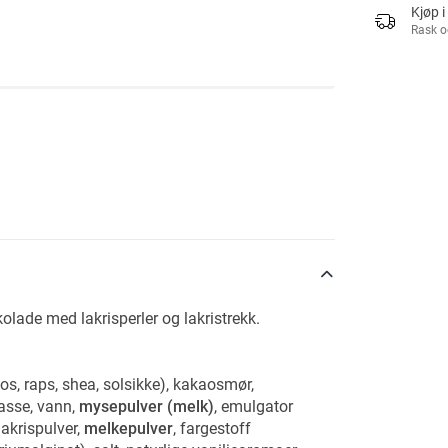
Kjøp i
Rask o
olade med lakrisperler og lakristrekk.
kos, raps, shea, solsikke), kakaosmør,
asse, vann,
mysepulver (melk)
, emulgator
lakrispulver,
melkepulver
, fargestoff