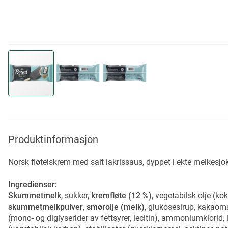
Skip
to
the
beginning
Produktinformasjon
of
the
Norsk fløteiskrem med salt lakrissaus, dyppet i ekte melkesjok
images
gallery
Ingredienser:
Skummetmelk
, sukker,
kremfløte (12 %)
, vegetabilsk olje (ko
skummetmelkpulver
,
smørolje (melk)
, glukosesirup, kakaom
(mono- og diglyserider av fettsyrer, lecitin), ammoniumklorid, 