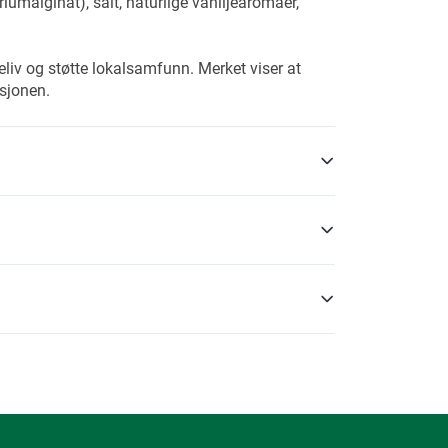
riumalginat), salt, naturlige vaniljearomaer,
eliv og støtte lokalsamfunn. Merket viser at
ksjonen.