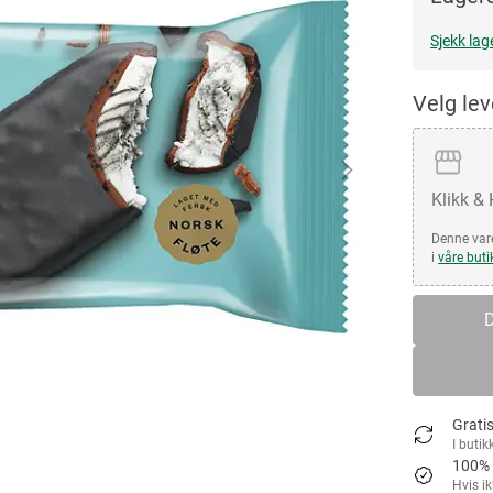
Sjekk lag
Velg le
Klikk &
Denne vare
i
våre buti
D
Gratis
I butik
100% 
Hvis i