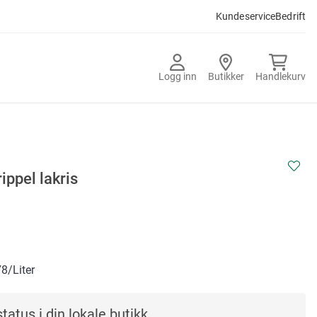
Kundeservice
Bedrift
Logg inn
Butikker
Handlekurv
rippel lakris
78
/Liter
tatus i din lokale butikk