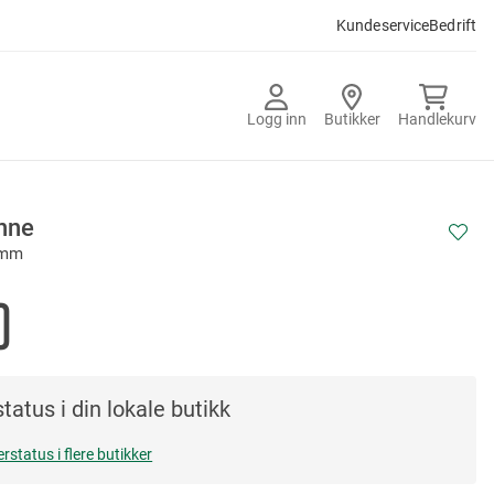
Kundeservice
Bedrift
Logg inn
Butikker
Handlekurv
nne
 mm
0
tatus i din lokale butikk
erstatus i flere butikker