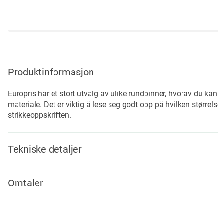
Skip
to
the
beginning
Produktinformasjon
of
the
Europris har et stort utvalg av ulike rundpinner, hvorav du kan
images
materiale. Det er viktig å lese seg godt opp på hvilken størrel
gallery
strikkeoppskriften.
Tekniske detaljer
Omtaler