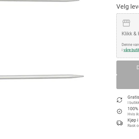
Velg le
Klikk &
Denne vare
i
våre buti
D
Gratis
I butik
100% 
Hvis i
Kjøp i
Rask o