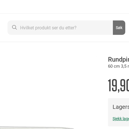
Søk
Søk
Rundpi
60 cm 3,5
19,9
Lagers
Sjekk lag