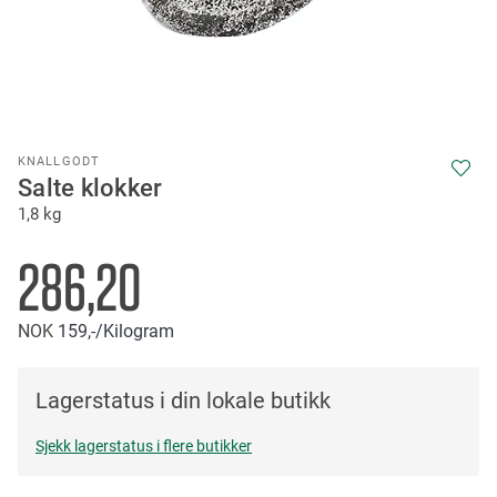
Skip
KNALLGODT
to
Salte klokker
the
1,8 kg
beginning
of
the
286,20
images
gallery
NOK
159,-
/Kilogram
Lagerstatus i din lokale butikk
Sjekk lagerstatus i flere butikker