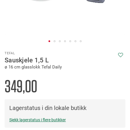
Skip
TEFAL
to
Sauskjele 1,5 L
the
ø 16 cm glasslokk Tefal Daily
beginning
of
the
349,00
images
gallery
Lagerstatus i din lokale butikk
Sjekk lagerstatus i flere butikker