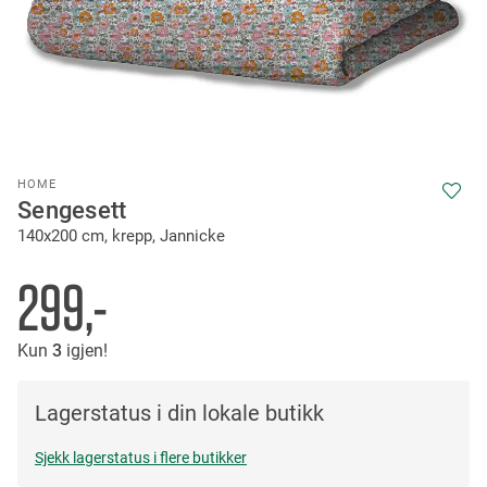
Skip
HOME
to
Sengesett
the
140x200 cm, krepp, Jannicke
beginning
of
the
299,-
images
gallery
Kun
3
igjen!
Lagerstatus i din lokale butikk
Sjekk lagerstatus i flere butikker