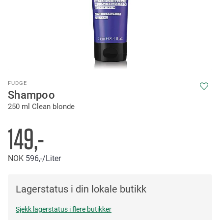
Skip
FUDGE
to
Shampoo
the
250 ml Clean blonde
beginning
of
the
149,-
images
gallery
NOK
596,-
/Liter
Lagerstatus i din lokale butikk
Sjekk lagerstatus i flere butikker