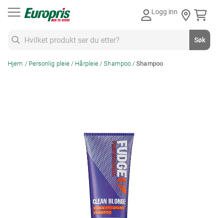
Gå
Logg inn
til
innhold
Søk
Søk
Hjem
Personlig pleie
Hårpleie
Shampoo
Shampoo
Skip
to
the
end
of
the
images
gallery