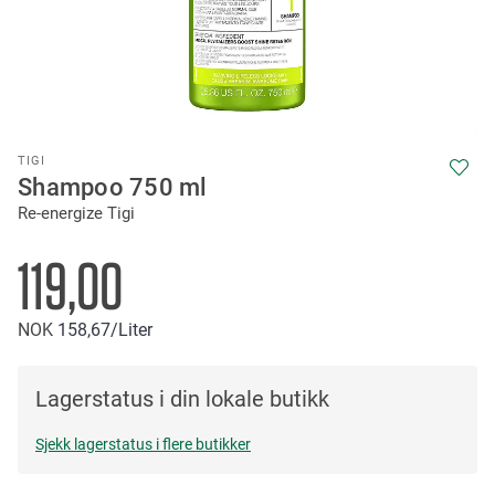
Skip
TIGI
to
Shampoo 750 ml
the
Re-energize Tigi
beginning
of
the
119,00
images
gallery
NOK
158
67
/Liter
Lagerstatus i din lokale butikk
Sjekk lagerstatus i flere butikker