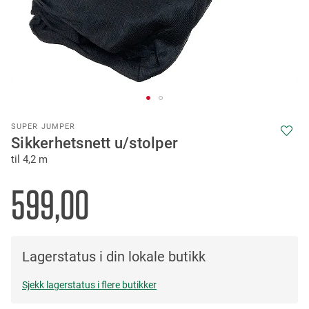
Skip
SUPER JUMPER
to
Sikkerhetsnett u/stolper
the
til 4,2 m
beginning
of
the
599,00
images
gallery
Lagerstatus i din lokale butikk
Sjekk lagerstatus i flere butikker