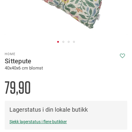
Skip
HOME
to
Sittepute
the
40x40x6 cm blomst
beginning
of
the
79,90
images
gallery
Lagerstatus i din lokale butikk
Sjekk lagerstatus i flere butikker