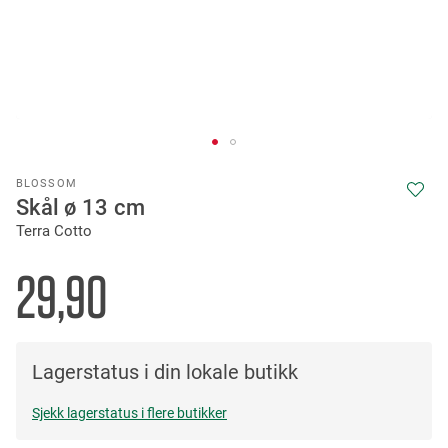
Skip
BLOSSOM
to
Skål ø 13 cm
the
Terra Cotto
beginning
of
the
29,90
images
gallery
Lagerstatus i din lokale butikk
Sjekk lagerstatus i flere butikker