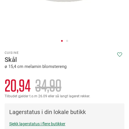
Skip
CUISINE
to
Skål
the
ø 15,4 cm melamin blomstereng
beginning
of
the
20,94
34,90
images
gallery
Tilbudet gjelder t.o.m 26.09 eller så langt lageret rekker.
Lagerstatus i din lokale butikk
Sjekk lagerstatus i flere butikker