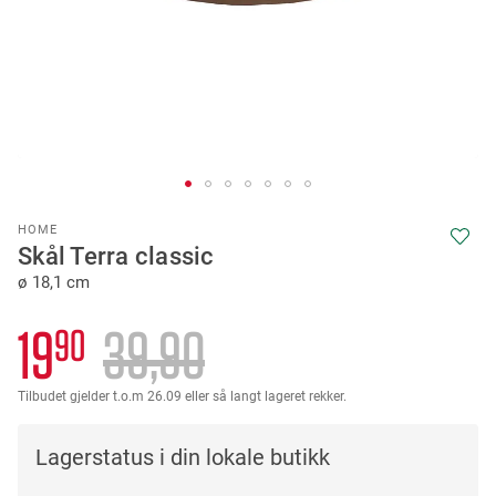
Skip
HOME
to
Skål Terra classic
the
ø 18,1 cm
beginning
of
the
19
39
90
90
images
gallery
Tilbudet gjelder t.o.m 26.09 eller så langt lageret rekker.
Lagerstatus i din lokale butikk