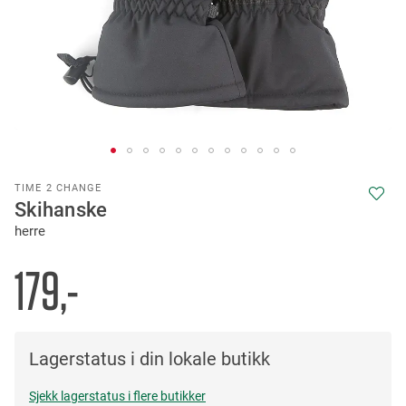
Skip
TIME 2 CHANGE
to
Skihanske
the
herre
beginning
of
the
179,-
images
gallery
Lagerstatus i din lokale butikk
Sjekk lagerstatus i flere butikker