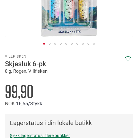
Skip
VILLFISKEN
to
Skjesluk 6-pk
the
8 g, Rogen, Villfisken
beginning
of
the
99,90
images
gallery
NOK
16
65
/Stykk
Lagerstatus i din lokale butikk
Sjekk lagerstatus i flere butikker