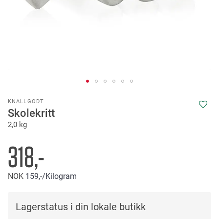
Skip
KNALLGODT
to
Skolekritt
the
2,0 kg
beginning
of
the
318,-
images
gallery
NOK
159,-
/Kilogram
Lagerstatus i din lokale butikk