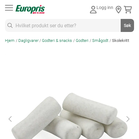
Gå
Logg inn
til
innhold
Søk
Søk
Hjem
Dagligvarer
Godteri & snacks
Godteri
Smågodt
Skolekritt
Skip
to
the
end
of
the
images
gallery