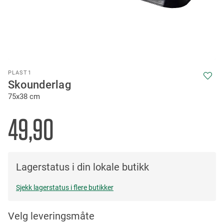
Skip
PLAST1
to
Skounderlag
the
75x38 cm
beginning
of
the
49,90
images
gallery
Lagerstatus i din lokale butikk
Sjekk lagerstatus i flere butikker
Velg leveringsmåte