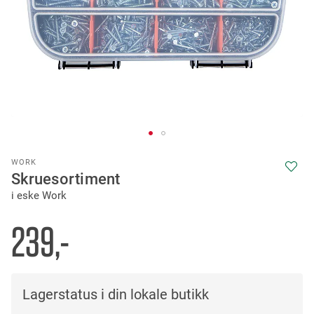
Skip
WORK
to
Skruesortiment
the
i eske Work
beginning
of
the
239,-
images
gallery
Lagerstatus i din lokale butikk