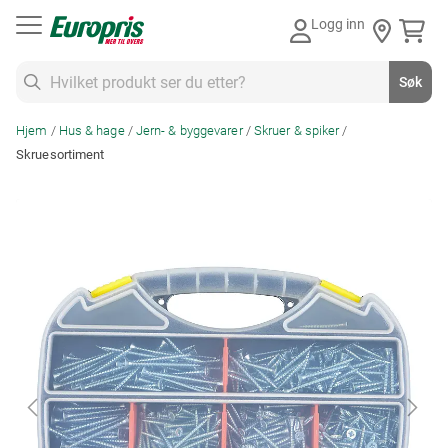
Gå
Logg inn
til
innhold
Søk
Søk
Hjem
Hus & hage
Jern- & byggevarer
Skruer & spiker
Skruesortiment
Skip
to
the
end
of
the
images
gallery