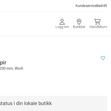
Kundeservice
Bedrift
Logg inn
Butikker
Handlekurv
pir
x230 mm, Work
tatus i din lokale butikk