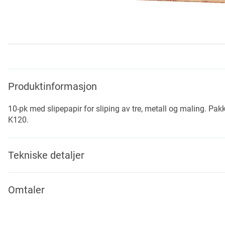
Skip
to
the
beginning
Produktinformasjon
of
the
10-pk med slipepapir for sliping av tre, metall og maling. Pak
images
K120.
gallery
Tekniske detaljer
Omtaler