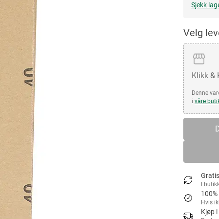
Sjekk lag
Velg le
Klikk &
Denne vare
i
våre buti
D
Gratis
I butik
100% 
Hvis i
Kjøp i