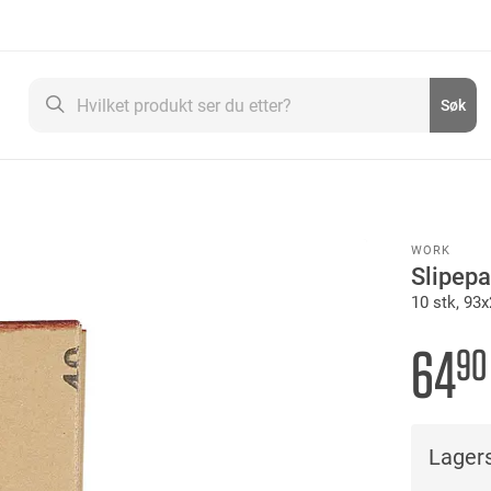
Søk
Søk
WORK
Slipepa
10 stk, 93
64
90
Lagers