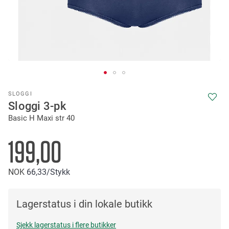
Skip
SLOGGI
to
Sloggi 3-pk
the
Basic H Maxi str 40
beginning
of
the
199,00
images
gallery
NOK
66
33
/Stykk
Lagerstatus i din lokale butikk
Sjekk lagerstatus i flere butikker