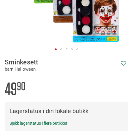
Skip
Sminkesett
to
barn Halloween
the
beginning
of
49
90
the
images
gallery
Lagerstatus i din lokale butikk
Sjekk lagerstatus i flere butikker