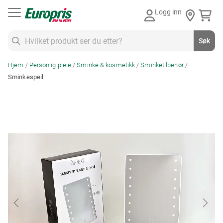
Gå
Logg inn
til
innhold
Søk
Søk
Hjem
Personlig pleie
Sminke & kosmetikk
Sminketilbehør
Sminkespeil
Skip
to
the
end
of
the
images
gallery