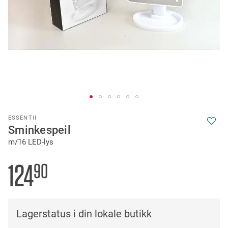
Skip
ESSENTII
to
Sminkespeil
the
m/16 LED-lys
beginning
of
the
124
90
images
gallery
Lagerstatus i din lokale butikk