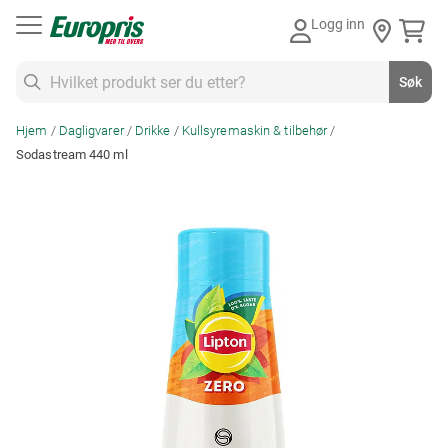
Gå
Logg inn
til
innhold
Søk
Søk
Hjem
Dagligvarer
Drikke
Kullsyremaskin & tilbehør
Sodastream 440 ml
Skip
to
the
end
of
the
images
gallery