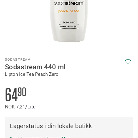
Skip
SODASTREAM
to
Sodastream 440 ml
the
Lipton Ice Tea Peach Zero
beginning
of
the
64
90
images
gallery
NOK
7
21
/Liter
Lagerstatus i din lokale butikk