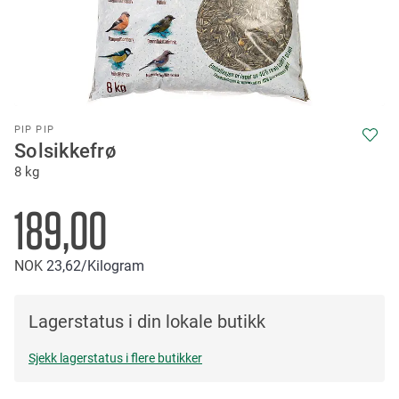
Skip
PIP PIP
to
Solsikkefrø
the
8 kg
beginning
of
the
189,00
images
gallery
NOK
23
62
/Kilogram
Lagerstatus i din lokale butikk
Sjekk lagerstatus i flere butikker