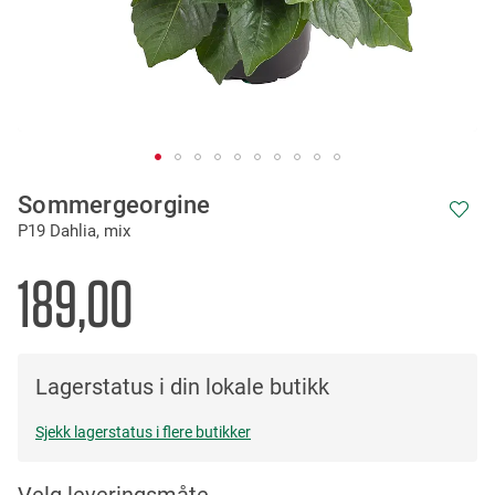
Skip
Sommergeorgine
to
P19 Dahlia, mix
the
beginning
of
189,00
the
images
gallery
Lagerstatus i din lokale butikk
Sjekk lagerstatus i flere butikker