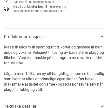
Hvis ikke får du pengene tilbake
Kjøp i butikk eller bestill hjemlevering
Rask og enkel levering som passer deg
Produktinformasjon
Klassisk ullgarn til sport og fritid, kofter og gensere til barn,
unge og voksne. Velegnet til toving av både større plagg og
tilbehør. Vaskes i maskin på ullprogram med vaskemiddel
for ull/silke.
Ullgarn med 100% ren ny ull har gått gjennom en behandlig
som ivaretar ullas opprinnelige egenskaper. Det betyr
maksimal elastisitet og varme - og isolasjonsevne selv når
plaget er fuktig og vått.
Tekniske detaljer