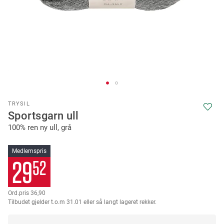
Skip
TRYSIL
to
Sportsgarn ull
the
100% ren ny ull, grå
beginning
of
the
Medlemspris
images
29
52
gallery
36
90
Tilbudet gjelder t.o.m 31.01 eller så langt lageret rekker.