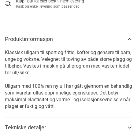
Kjøp i butikk eller bestill hjemlevering
Rask og enkel levering som passer deg
Produktinformasjon
Klassisk ullgarn til sport og fritid, kofter og gensere til barn,
unge og voksne. Velegnet til toving av både større plagg og
tilbehør. Vaskes i maskin på ullprogram med vaskemiddel
for ull/silke.
Ullgarn med 100% ren ny ull har gått gjennom en behandlig
som ivaretar ullas opprinnelige egenskaper. Det betyr
maksimal elastisitet og varme - og isolasjonsevne selv når
plaget er fuktig og vått.
Tekniske detaljer