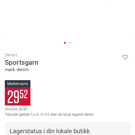
Skip
TRYSIL
to
Sportsgarn
the
mørk denim
beginning
of
the
Medlemspris
images
29
52
gallery
36,90
Tilbudet gjelder t.o.m 31.01 eller så langt lageret rekker.
Lagerstatus i din lokale butikk