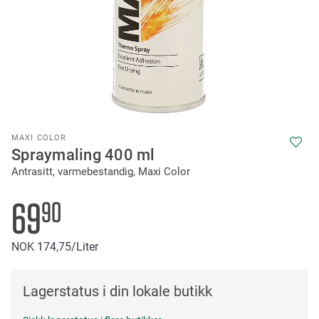
Skip
MAXI COLOR
to
Spraymaling 400 ml
the
Antrasitt, varmebestandig, Maxi Color
beginning
of
the
69
90
images
gallery
NOK
174
75
/Liter
Lagerstatus i din lokale butikk