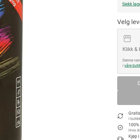
Sjekk lag
Velg le
Klikk &
Denne vare
i
våre buti
D
Gratis
I butik
100% 
Hvis i
Kjøp i