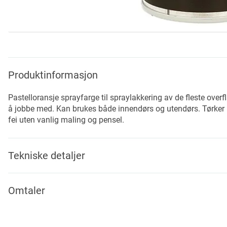
Skip
to
the
beginning
Produktinformasjon
of
the
Pastelloransje sprayfarge til spraylakkering av de fleste overfl
images
å jobbe med. Kan brukes både innendørs og utendørs. Tørker p
gallery
fei uten vanlig maling og pensel.
Tekniske detaljer
Omtaler