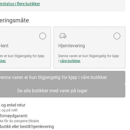
erstatus i flere butikker
veringsmåte
 Hent
Hjemlevering
n er kun tilgjengelig for kjøp
Denne varen er kun tilgjengelig for kjøp
kker.
i
våre butikker.
enne varen er kun tilgjengelig for kjøp i våre butikker
Se alle butikker med varer på lager
 og enkel retur
k og på nett
fornøydgaranti
kke får du pengene tilbake
 butikk eller bestill hjemlevering