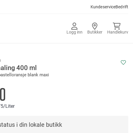
Kundeservice
Bedrift
Logg inn
Butikker
Handlekurv
R
aling 400 ml
astelloransje blank maxi
90
75
/Liter
tatus i din lokale butikk