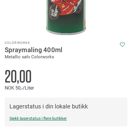
Skip
COLORWORKS
to
Spraymaling 400ml
the
Metallic sølv Colorworks
beginning
of
the
20,00
images
gallery
NOK
50,-
/Liter
Lagerstatus i din lokale butikk
Sjekk lagerstatus i flere butikker