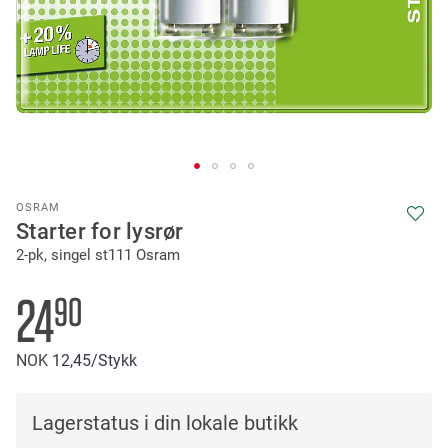
Skip
OSRAM
to
Starter for lysrør
the
2-pk, singel st111 Osram
beginning
of
the
24
90
images
gallery
NOK
12
45
/Stykk
Lagerstatus i din lokale butikk