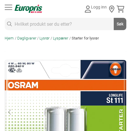
Gå
Logg inn
til
innhold
Søk
Søk
Hjem
Dagligvarer
Lysrør
Lyspærer
Starter for lysrør
Skip
to
the
end
of
the
images
gallery