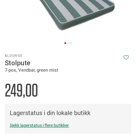
Skip
&LOUNGE
to
Stolpute
the
7-pos, Vendbar, green mist
beginning
of
the
249,00
images
gallery
Lagerstatus i din lokale butikk
Sjekk lagerstatus i flere butikker