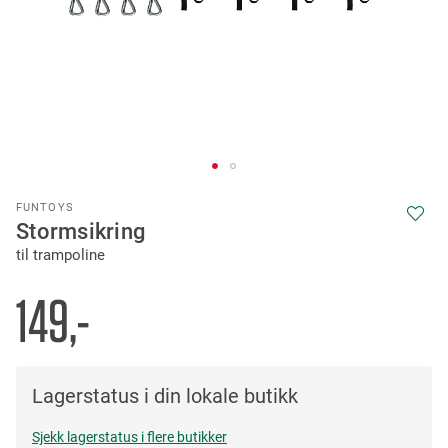
Skip
FUNTOYS
to
Stormsikring
the
til trampoline
beginning
of
the
149,-
images
gallery
Lagerstatus i din lokale butikk
Sjekk lagerstatus i flere butikker