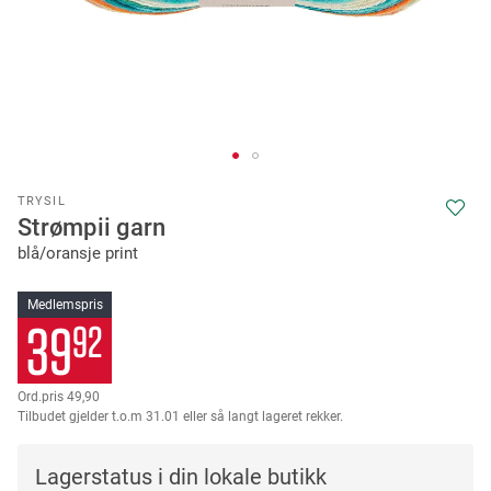
Skip
TRYSIL
to
Strømpii garn
the
blå/oransje print
beginning
of
the
Medlemspris
images
39
92
gallery
49,90
Tilbudet gjelder t.o.m 31.01 eller så langt lageret rekker.
Lagerstatus i din lokale butikk