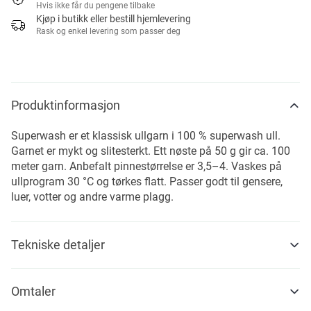
Hvis ikke får du pengene tilbake
Kjøp i butikk eller bestill hjemlevering
Rask og enkel levering som passer deg
Produktinformasjon
Superwash er et klassisk ullgarn i 100 % superwash ull.
Garnet er mykt og slitesterkt. Ett nøste på 50 g gir ca. 100
meter garn. Anbefalt pinnestørrelse er 3,5–4. Vaskes på
ullprogram 30 °C og tørkes flatt. Passer godt til gensere,
luer, votter og andre varme plagg.
Tekniske detaljer
Omtaler