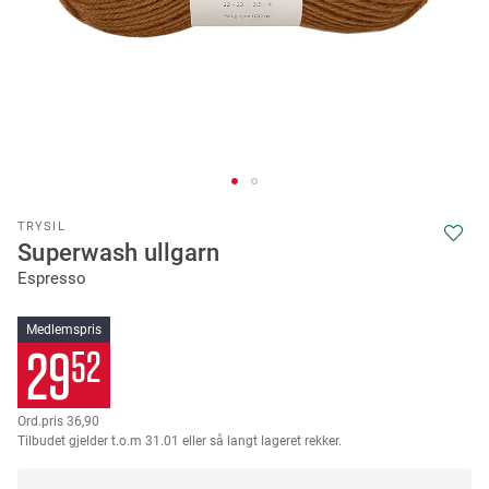
Skip
TRYSIL
to
Superwash ullgarn
the
Espresso
beginning
of
the
Medlemspris
images
29
52
gallery
36
90
Tilbudet gjelder t.o.m 31.01 eller så langt lageret rekker.