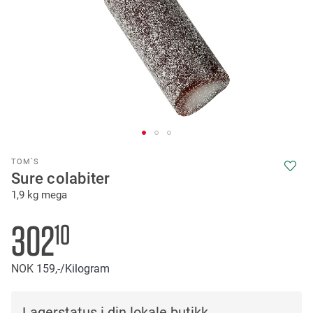
Skip
TOM`S
to
Sure colabiter
the
1,9 kg mega
beginning
of
the
302
10
images
gallery
NOK
159,-
/Kilogram
Lagerstatus i din lokale butikk