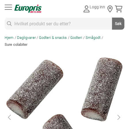
Gå
Logg inn
til
innhold
Søk
Søk
Hjem
Dagligvarer
Godteri & snacks
Godteri
Smågodt
Sure colabiter
Skip
to
the
end
of
the
images
gallery