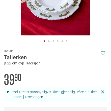
Skip
HOME
to
Tallerken
the
ø 22 cm dyp Tradisjon
beginning
of
the
39
90
images
gallery
Produktet er sannsynligvis ikke tilgjengelig i våre butikker
utenom julesesongen.