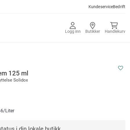
Kundeservice
Bedrift
Logg inn
Butikker
Handlekurv
em 125 ml
yttelse Solidox
46
/Liter
tatus i din lokale butikk