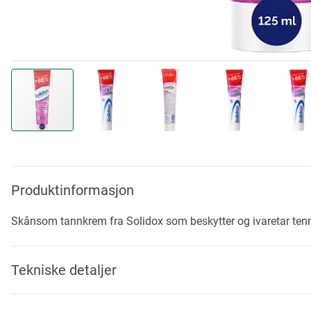
Skip
to
the
beginning
Produktinformasjon
of
the
Skånsom tannkrem fra Solidox som beskytter og ivaretar ten
images
gallery
Tekniske detaljer