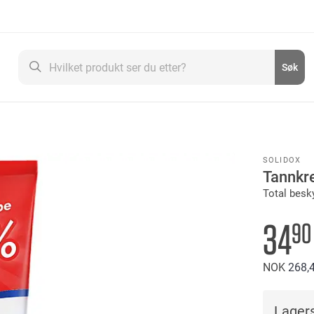
Søk
Søk
SOLIDOX
Tannkr
Total besk
34
90
NOK
268
Lagers