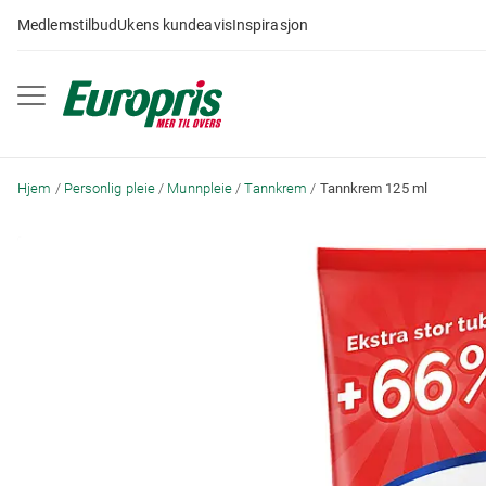
Gå
Medlemstilbud
Ukens kundeavis
Inspirasjon
til
innhold
Hjem
Personlig pleie
Munnpleie
Tannkrem
Tannkrem 125 ml
Skip
to
the
end
of
the
images
gallery