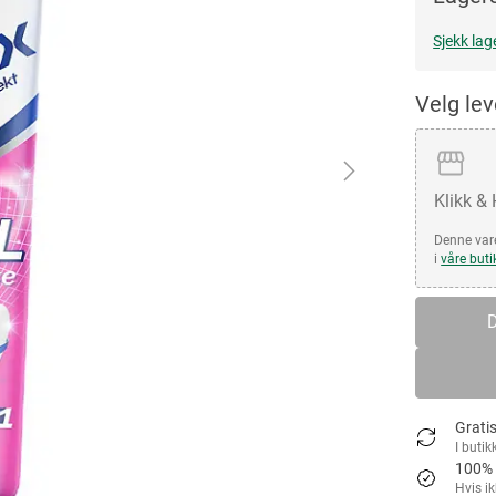
Sjekk lag
Velg le
Klikk &
Denne vare
i
våre buti
D
Gratis
I butik
100% 
Hvis i