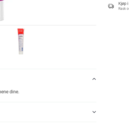
Kjøp i
Rask o
nene dine.