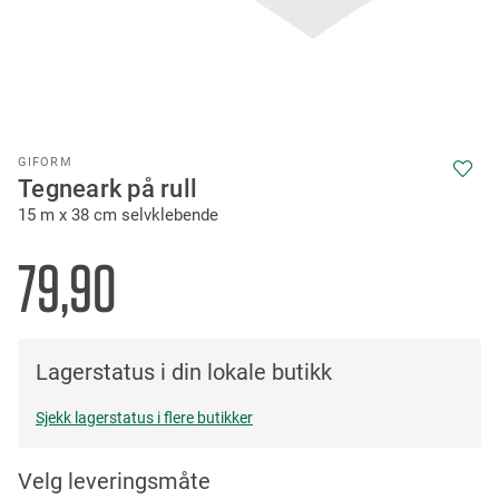
Skip
GIFORM
to
Tegneark på rull
the
15 m x 38 cm selvklebende
beginning
of
the
79,90
images
gallery
Lagerstatus i din lokale butikk
Sjekk lagerstatus i flere butikker
Velg leveringsmåte