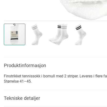
Skip
to
the
beginning
Produktinformasjon
of
the
Finstrikket tennissokk i bomull med 2 striper. Leveres i flere fa
images
Størrelse 41–45.
gallery
Tekniske detaljer