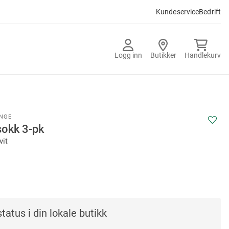
Kundeservice
Bedrift
Logg inn
Butikker
Handlekurv
ANGE
sokk 3-pk
vit
tatus i din lokale butikk