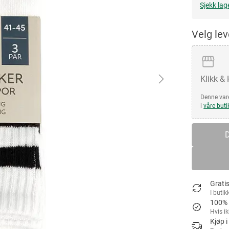
Sjekk lag
Velg le
Klikk &
Denne vare
i
våre buti
D
Gratis
I butik
100% 
Hvis i
Kjøp i