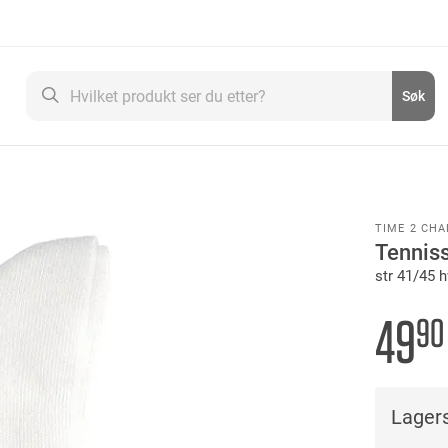
Søk
Søk
TIME 2 CH
Tennis
str 41/45 h
49
90
Lagers