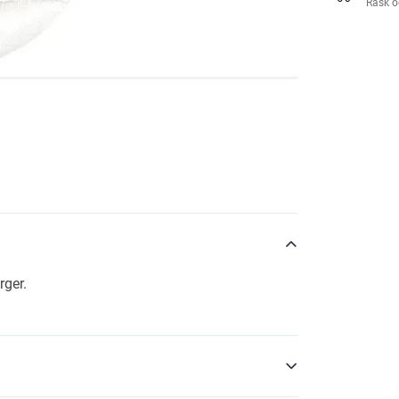
Rask o
rger.