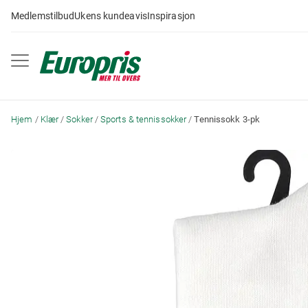
Gå
Medlemstilbud
Ukens kundeavis
Inspirasjon
til
innhold
Hjem
Klær
Sokker
Sports & tennissokker
Tennissokk 3-pk
Skip
to
the
end
of
the
images
gallery