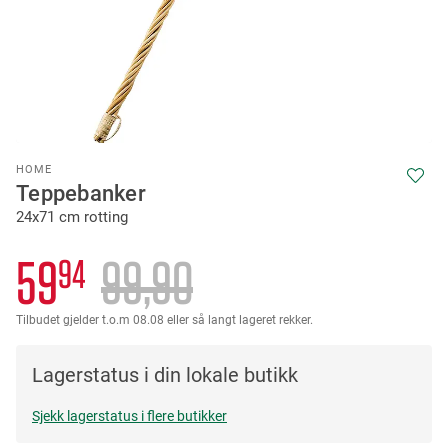
Skip
HOME
to
Teppebanker
the
24x71 cm rotting
beginning
of
the
59
99
90
94
images
gallery
Tilbudet gjelder t.o.m 08.08 eller så langt lageret rekker.
Lagerstatus i din lokale butikk
Sjekk lagerstatus i flere butikker