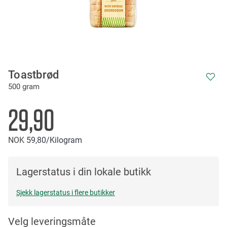
Skip
Toastbrød
to
500 gram
the
beginning
of
29,90
the
images
NOK
59
80
/Kilogram
gallery
Lagerstatus i din lokale butikk
Sjekk lagerstatus i flere butikker
Velg leveringsmåte